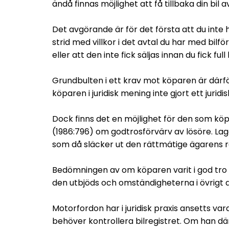
ändå finnas möjlighet att få tillbaka din bil
Det avgörande är för det första att du inte 
strid med villkor i det avtal du har med bilfö
eller att den inte fick säljas innan du fick full
Grundbulten i ett krav mot köparen är därför 
köparen i juridisk mening inte gjort ett jurid
Dock finns det en möjlighet för den som köpe
(1986:796) om godtrosförvärv av lösöre. Lage
som då släcker ut den rättmätige ägarens rät
Bedömningen av om köparen varit i god tro 
den utbjöds och omständigheterna i övrigt a
Motorfordon har i juridisk praxis ansetts 
behöver kontrollera bilregistret. Om han där 