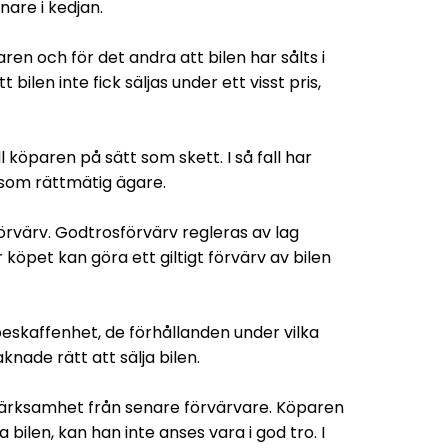
nare i kedjan.
ren och för det andra att bilen har sålts i
bilen inte fick säljas under ett visst pris,
l köparen på sätt som skett. I så fall har
ig som rättmätig ägare.
förvärv. Godtrosförvärv regleras av lag
köpet kan göra ett giltigt förvärv av bilen
eskaffenhet, de förhållanden under vilka
nade rätt att sälja bilen.
pmärksamhet från senare förvärvare. Köparen
bilen, kan han inte anses vara i god tro. I