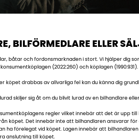
E, BILFÖRMEDLARE ELLER SÄ
ilar, båtar och fordonsmarknaden i stort. Vi hjälper dig som
igt konsumentköplagen (2022:260) och köplagen (1990:931).
r köpet drabbas av allvarliga fel kan du känna dig grundl
lurad skiljer sig åt om du blivit lurad av en bilhandlare ell
mentköplagens regler vilket innebär att det är upp till bi
från köpet. Det innebär inte att bilhandlaren ansvarar för 
n ha förelegat vid köpet. Lagen innebär att bilhandlaren 
a anslutning till köpet.