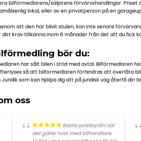
ra bilförmedlarens/säljarens förvärvshandlingar. Priset ä
damålsenlig lokal, eller av en privatperson på en garageup
. genom att den har blivit stulen, kan inte senare förvärv
 ger ditt krav tillkänna inom 6 månader från det att du fi
ilförmedling bör du:
rmedlaren har sålt bilen i strid med avtal. Bilförmedlaren har
terlyses så att bilförmedlaren förhindras att överlåta bi
Juridik som kan hjälpa dig att på juridisk väg återfå din bil
 om oss
Bästa juristbyrån när
det gäller tvist med bilhandlare.