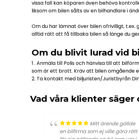
vissa fall kan köparen även behöva kontrolle
liksom om bilen sålts av en bilhandlare i än
Om du har lämnat över bilen ofrivilligt, t.ex
alltid rätt att få tillbaka bilen så länge du
Om du blivit lurad vid b
1 . Anmäla till Polis och hänvisa till att bilfö
som är ett brott. Kräv att bilen omgående ef
2. Ta kontakt med biljuristen/Juristbyrån Din 
Vad våra klienter säger
Mitt ärende gällde
en bilfirma som ej ville göra rätt