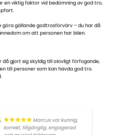
r en viktig faktor vid bedömning av god tro,
pfart.
are göra gällande godtrosförvärv – du har då
ck kännedom om att personen har bilen.
 då gjort sig skyldig till olovligt förfogande,
len till personer som kan hävda god tro.
.
Marcus var kunnig,
korrekt, tillgänglig, engagerad
hjälpsa