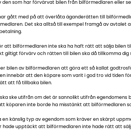
 av den som har förvärvat bilen från bilförmedlaren eller se
har gått med på att överlåta äganderätten till bilförmedla
rmedlaren. Det ska alltså till exempel framgå av avtalet att 
 betalning.
att bilförmedlaren inte ska ha haft rätt att sälja bilen til
iskt giltigt förvärv och rätten till bilen ska då tillkomma d
r bilen av bilförmedlaren att göra ett så kallat godtros
n innebär att den köpare som varit i god tro vid tiden för 
t att få tillbaka bilen.
ska ske utifrån om det är sannolikt utifrån egendomens b
tt köparen inte borde ha misstänkt att bilförmedlaren sak
vara en känslig typ av egendom som kräver en skärpt up
hade upptäckt att bilförmedlaren inte hade rätt att sälja 