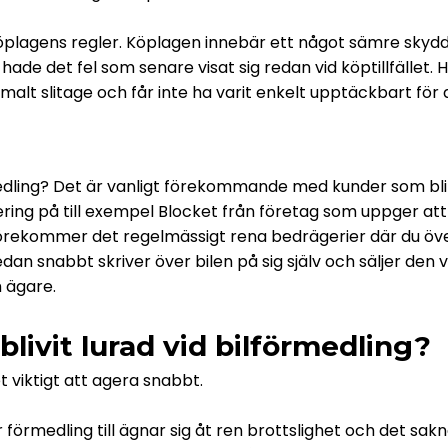
plagens regler. Köplagen innebär ett något sämre skyd
 hade det fel som senare visat sig redan vid köptillfälle
lt slitage och får inte ha varit enkelt upptäckbart för d
?
förmedling? Det är vanligt förekommande med kunder som blir
ering på till exempel Blocket från företag som uppger att
r förekommer det regelmässigt rena bedrägerier där du öve
n snabbt skriver över bilen på sig själv och säljer den vid
 ägare.
livit lurad vid bilförmedling?
t viktigt att agera snabbt.
förmedling till ägnar sig åt ren brottslighet och det sakna