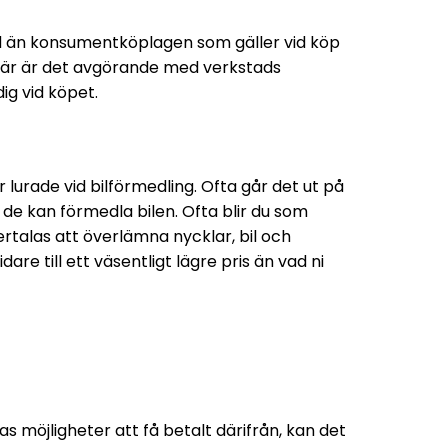
d än konsumentköplagen som gäller vid köp
t. Här är det avgörande med verkstads
ig vid köpet.
 lurade vid bilförmedling. Ofta går det ut på
 de kan förmedla bilen. Ofta blir du som
rtalas att överlämna nycklar, bil och
are till ett väsentligt lägre pris än vad ni
s möjligheter att få betalt därifrån, kan det