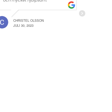
och mycket hjälpsam.
MA
JUL
CHRISTEL OLSSON
JULI 30, 2023