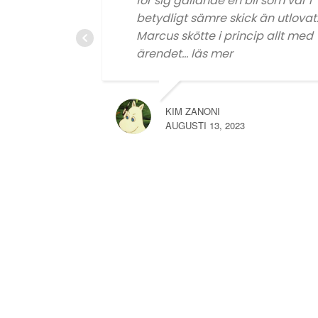
för sig gällande en bil som var i
betydligt sämre skick än utlovat
Marcus skötte i princip allt med
ärendet
... läs mer
KIM ZANONI
AUGUSTI 13, 2023